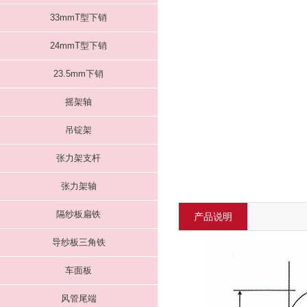
33mmT型下销
24mmT型下销
23.5mm下销
摇架轴
吊锭架
张力架支杆
张力架轴
隔纱板扁铁
产品说明
导纱板三角铁
车面板
风管尾端