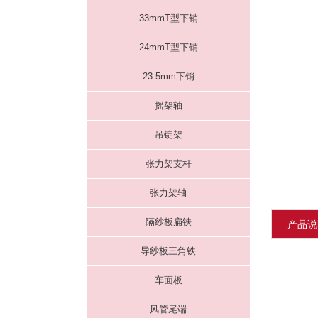
33mmT型下销
24mmT型下销
23.5mm下销
摇架轴
吊锭架
张力架支杆
张力架轴
隔纱板扁铁
产品说
导纱板三角铁
车面板
风管尾端