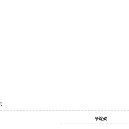
示
吊锭架