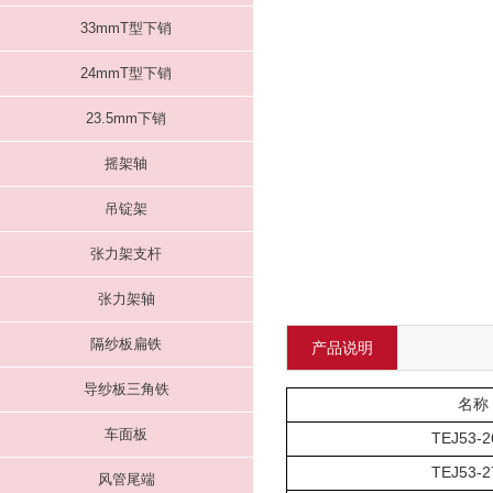
33mmT型下销
24mmT型下销
23.5mm下销
摇架轴
吊锭架
张力架支杆
张力架轴
隔纱板扁铁
产品说明
导纱板三角铁
名称
车面板
TEJ53-
TEJ53-
风管尾端